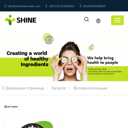
info@sdshinehealth.com
+86-531-67883910
8619953188045
Домашняя страница
Каталог
Вспомогательные
вещества
Столес
Декстрин