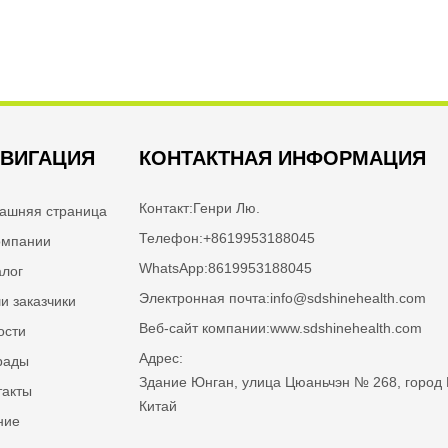
ться сейчас
Связаться сейчас
ВИГАЦИЯ
КОНТАКТНАЯ ИНФОРМАЦИЯ
Контакт:
Генри Лю.
ашняя страница
Телефон:
+8619953188045
омпании
WhatsApp:
8619953188045
алог
Электронная почта:
info@sdshinehealth.com
и заказчики
Веб-сайт компании:
www.sdshinehealth.com
ости
Адрес:
рады
Здание Юнган, улица Цюаньчэн № 268, город 
такты
Китай
ние