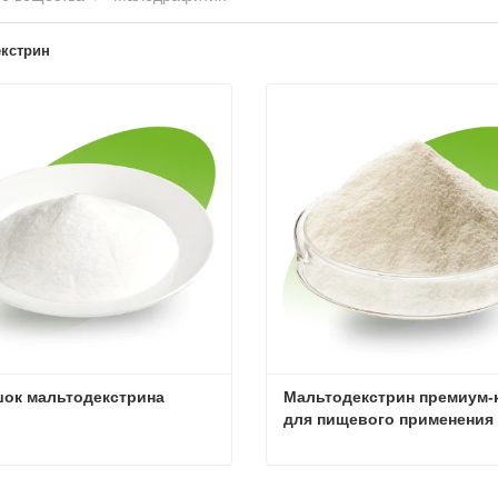
кстрин
ок мальтодекстрина
Мальтодекстрин премиум-к
для пищевого применения
ок мальтодекстрина