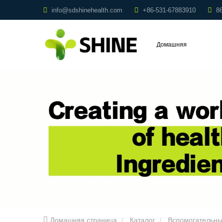
info@sdshinehealth.com
+86-531-67883910
8
Домашняя
страница
Домашняя страница
Каталог
Вспомогательны