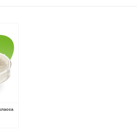
ласса 
Мальтодекстрин премиум-класса для пищевого применения