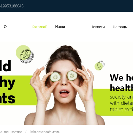
619953188045
О
Наши
Каталог
Новости
Награды
компании
заказчики
е вещества
Маледрафитин