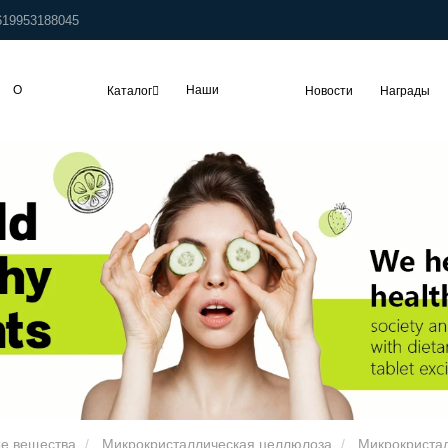
619953188045
О
Наши
Каталог
Новости
Награды
компании
заказчики
е вещества
Микрокристаллическая целлюлоза
Микрокриста