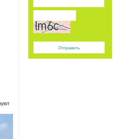
Отправить
руют