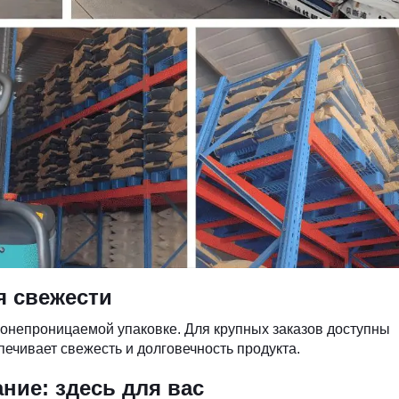
я свежести
онепроницаемой упаковке. Для крупных заказов доступны
ечивает свежесть и долговечность продукта.
ие: здесь для вас