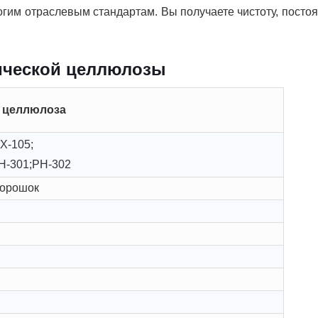
огим отраслевым стандартам. Вы получаете чистоту, посто
ической целлюлозы
 целлюлоза
Х-105;
H-301;PH-302
порошок