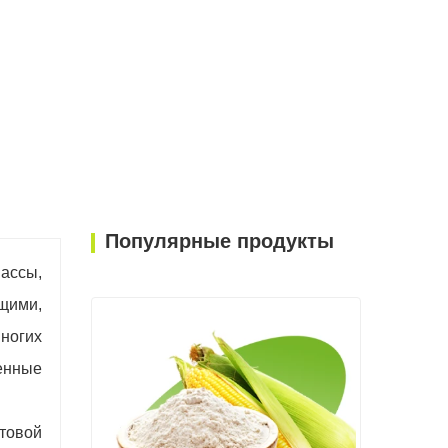
мации о наших продуктах.
h.com
Популярные продукты
ассы,
ющими,
ногих
енные
товой