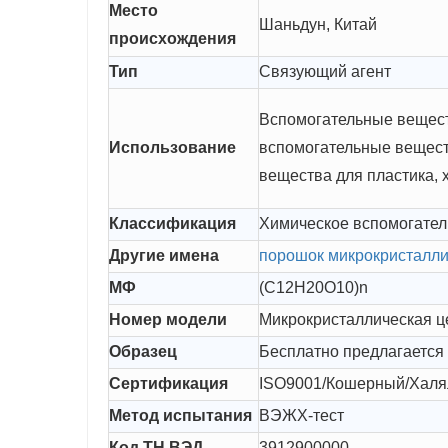
Место
Шаньдун, Китай
происхождения
Тип
Связующий агент
Вспомогательные вещест
Использование
вспомогательные вещест
вещества для пластика, 
Классификация
Химическое вспомогател
Другие имена
порошок микрокристалл
МФ
(C12H20O10)n
Номер модели
Микрокристаллическая 
Образец
Бесплатно предлагается
Сертификация
ISO9001/Кошерный/Хал
Метод испытания
ВЭЖХ-тест
Код ТН ВЭД
3912900000