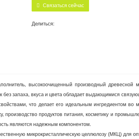
готова помочь вам в плавном опыте.
Связаться сейчас
Для получения дополнительной инфор
Пожалуйста, свяжитесь с нами сейчас:
Делиться:
Бизнес -менеджер: Генри Лю
WhatsApp: +86 13405443339
Электронная почта: info@sdshinehealt
полнитель, высокоочищенный производный древесной м
к без запаха, вкуса и цвета обладает выдающимися связу
войствами, что делает его идеальным ингредиентом во м
у, производство продуктов питания, косметику и промышл
мость являются надежным компонентом.
чественную микрокристаллическую целлюлозу (МКЦ) для оп