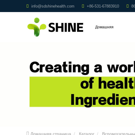
info@sdshinehealth.com
+86-531-67883910
8
Домашняя
страница
Домашняя страница
Каталог
Вспомогательны