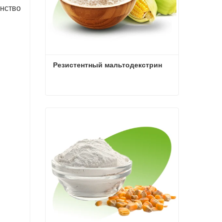
янство
Резистентный мальтодекстрин
Резистентный мальтодекстрин
Связаться сейчас