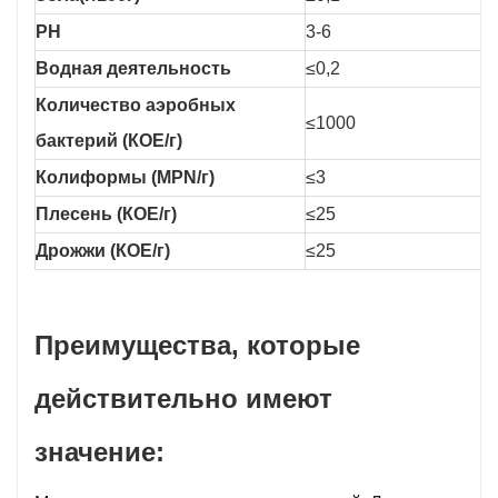
PH
3-6
Водная деятельность
≤0,2
Количество аэробных
≤1000
бактерий (КОЕ/г)
Колиформы (MPN/г)
≤3
Плесень (КОЕ/г)
≤25
Дрожжи (КОЕ/г)
≤25
Преимущества, которые
действительно имеют
значение: