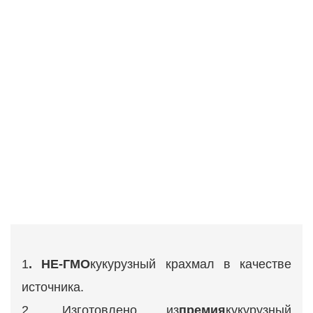
1
. НЕ-ГМО
кукурузный крахмал в качестве
источника.
2. Изготовлено из
премия
кукурузный