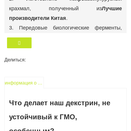
крахмал, полученный из
Лучшие
производители Китая
.
3. Передовые биологические ферменты,
импортируемые из-за рубежа.
4.
Прецизионное производство
линия
немецкого происхождения.
Делиться:
5.
Изысканное мастерство
из Японии.
6. Полностью оборудованный
лаборатория
информация о продукте
контроля качества
.
Что делает наш декстрин, не
устойчивый к ГМО,
особенным?