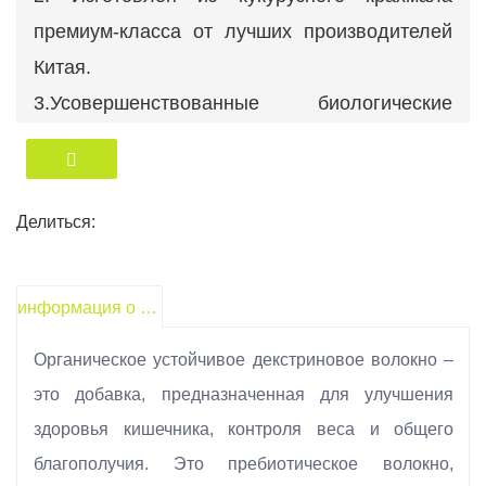
премиум-класса от лучших производителей
Китая.
3.Усовершенствованные биологические
ферменты, импортированные из-за границы.
4.Прецизионная производственная линия
немецкого происхождения.
Делиться:
5.Изысканное мастерство из Японии.
6. Полностью оборудованная лаборатория
информация о продукте
контроля качества.
Органическое устойчивое декстриновое волокно –
это добавка, предназначенная для улучшения
здоровья кишечника, контроля веса и общего
благополучия. Это пребиотическое волокно,