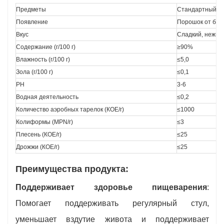
Предметы
Стандартный
Появление
Порошок от бело
Вкус
Сладкий, нежны
Содержание (г/100 г)
≥90%
Влажность (г/100 г)
≤5,0
Зола (г/100 г)
≤0,1
PH
3-6
Водная деятельность
≤0,2
Количество аэробных тарелок (КОЕ/г)
≤1000
Колиформы (MPN/г)
≤3
Плесень (КОЕ/г)
≤25
Дрожжи (КОЕ/г)
≤25
Преимущества продукта:
Поддерживает здоровье пищеварения
:
Помогает поддерживать регулярный стул,
уменьшает вздутие живота и поддерживает